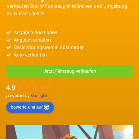
Verkaufen Sie Ihr Fahrzeug in München und Umgebung.
So einfach geht’s:
Angaben hochladen
Angebot erhalten
Besichtigungstermin abstimmen
Auto verkaufen
Jetzt Fahrzeug verkaufen
4.9
powered by
G
o
o
g
l
e
bewerte uns auf