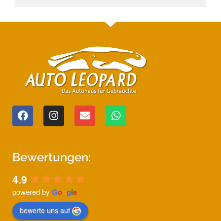
Bewertungen:
4.9
powered by
G
o
o
g
l
e
bewerte uns auf