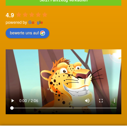
4.9
powered by
G
o
o
g
l
e
bewerte uns auf