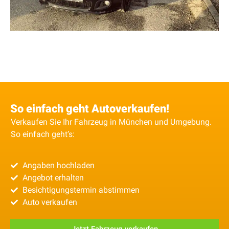
So einfach geht Autoverkaufen!
Verkaufen Sie Ihr Fahrzeug in München und Umgebung.
So einfach geht’s:
Angaben hochladen
Angebot erhalten
Besichtigungstermin abstimmen
Auto verkaufen
Jetzt Fahrzeug verkaufen