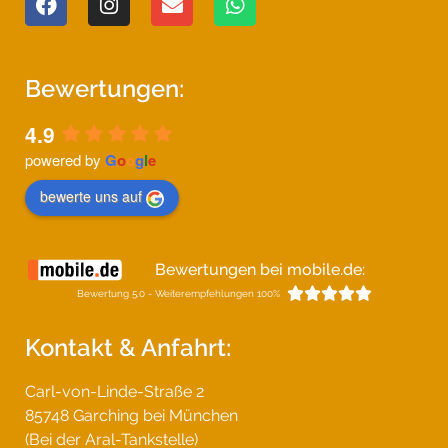
Bewertungen:
4.9
powered by
G
o
o
g
l
e
bewerte uns auf
Bewertungen bei mobile.de:





Bewertung 5.0 - Weiterempfehlungen 100%
Kontakt & Anfahrt:
Carl-von-Linde-Straße 2
85748 Garching bei München
(Bei der Aral-Tankstelle)