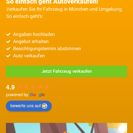
So einfach geht Autoverkaufen!
Verkaufen Sie Ihr Fahrzeug in München und Umgebung.
So einfach geht’s:
Angaben hochladen
Angebot erhalten
Besichtigungstermin abstimmen
Auto verkaufen
Jetzt Fahrzeug verkaufen
4.9
powered by
G
o
o
g
l
e
bewerte uns auf