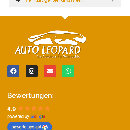
Fahrzeugarten und mehr:
Bewertungen:
4.9
powered by
G
o
o
g
l
e
bewerte uns auf