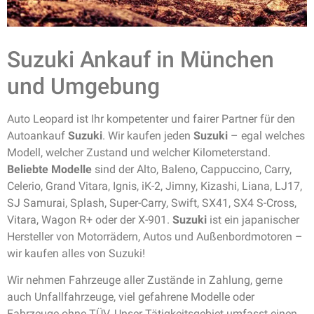
Suzuki Ankauf in München
und Umgebung
Auto Leopard ist Ihr kompetenter und fairer Partner für den
Autoankauf
Suzuki
. Wir kaufen jeden
Suzuki
– egal welches
Modell, welcher Zustand und welcher Kilometerstand.
Beliebte Modelle
sind der Alto, Baleno, Cappuccino, Carry,
Celerio, Grand Vitara, Ignis, iK-2, Jimny, Kizashi, Liana, LJ17,
SJ Samurai, Splash, Super-Carry, Swift, SX41, SX4 S-Cross,
Vitara, Wagon R+ oder der X-901.
Suzuki
ist ein japanischer
Hersteller von Motorrädern, Autos und Außenbordmotoren –
wir kaufen alles von Suzuki!
Wir nehmen Fahrzeuge aller Zustände in Zahlung, gerne
auch Unfallfahrzeuge, viel gefahrene Modelle oder
Fahrzeuge ohne TÜV. Unser Tätigkeitsgebiet umfasst einen