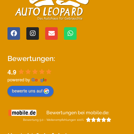
Bewertungen:
4.9
powered by
G
o
o
g
l
e
bewerte uns auf
Bewertungen bei mobile.de:





Bewertung 5.0 - Weiterempfehlungen 100%