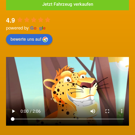
Jetzt Fahrzeug verkaufen
4.9
powered by
G
o
o
g
l
e
bewerte uns auf