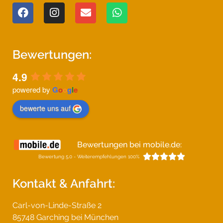
Bewertungen:
4.9
powered by
G
o
o
g
l
e
bewerte uns auf
Bewertungen bei mobile.de:





Bewertung 5.0 - Weiterempfehlungen 100%
Kontakt & Anfahrt:
Carl-von-Linde-Straße 2
85748 Garching bei München