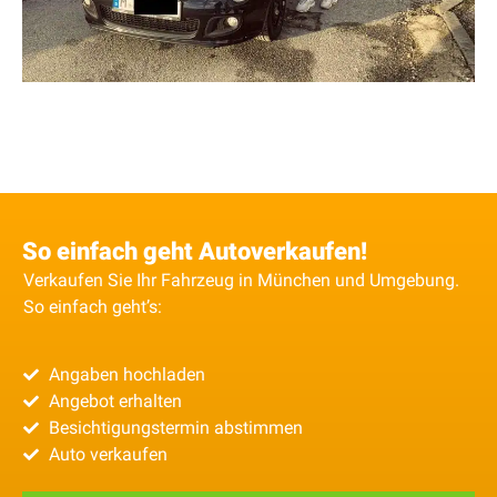
So einfach geht Autoverkaufen!
Verkaufen Sie Ihr Fahrzeug in München und Umgebung.
So einfach geht’s:
Angaben hochladen
Angebot erhalten
Besichtigungstermin abstimmen
Auto verkaufen