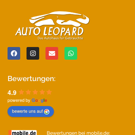
Bewertungen:
4.9
powered by
G
o
o
g
l
e
bewerte uns auf
Bewertungen bei mobile.de: