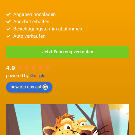
Angaben hochladen
Angebot erhalten
Besichtigungstermin abstimmen
Auto verkaufen
Jetzt Fahrzeug verkaufen
4.9
powered by
G
o
o
g
l
e
bewerte uns auf