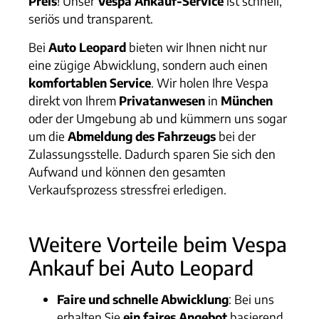
Preis
! Unser
Vespa Ankauf-Service
ist schnell,
seriös und transparent.
Bei
Auto Leopard
bieten wir Ihnen nicht nur
eine zügige Abwicklung, sondern auch einen
komfortablen Service
. Wir holen Ihre Vespa
direkt von Ihrem
Privatanwesen
in
München
oder der Umgebung ab und kümmern uns sogar
um die
Abmeldung des Fahrzeugs
bei der
Zulassungsstelle. Dadurch sparen Sie sich den
Aufwand und können den gesamten
Verkaufsprozess stressfrei erledigen.
Weitere Vorteile beim Vespa
Ankauf bei Auto Leopard
Faire und schnelle Abwicklung
: Bei uns
erhalten Sie
ein faires Angebot
basierend