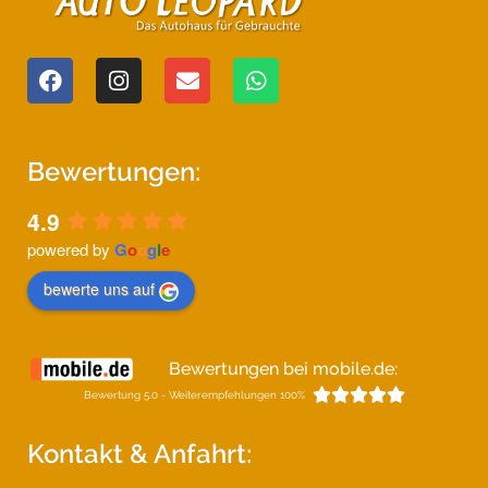
Bewertungen:
4.9
powered by
G
o
o
g
l
e
bewerte uns auf
Bewertungen bei mobile.de:





Bewertung 5.0 - Weiterempfehlungen 100%
Kontakt & Anfahrt: