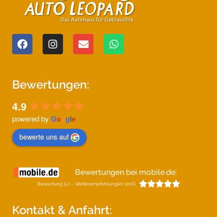
Bewertungen:
4.9
powered by
G
o
o
g
l
e
bewerte uns auf
Bewertungen bei mobile.de:





Bewertung 5.0 - Weiterempfehlungen 100%
Kontakt & Anfahrt: