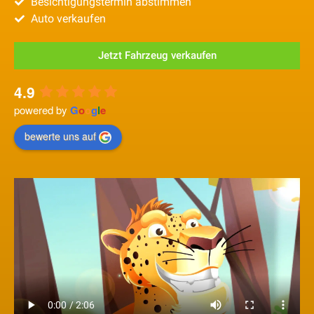
Besichtigungstermin abstimmen
Auto verkaufen
Jetzt Fahrzeug verkaufen
4.9
powered by
G
o
o
g
l
e
bewerte uns auf