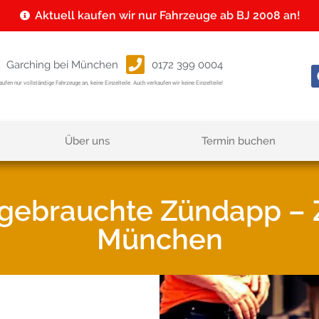
Aktuell kaufen wir nur Fahrzeuge ab BJ 2008 an!
Garching bei München
0172 399 0004
aufen nur vollständige Fahrzeuge an, keine Einzelteile. Auch verkaufen wir keine Einzelteile!
Über uns
Termin buchen
e gebrauchte Zündapp –
München