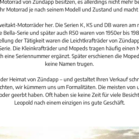
otorrad von Zündapp besitzen, es allerdings nicht mehr ben
Ihr Motorrad je nach seinem Modell und Zustand und macht 
Zweitakt-Motorräder her. Die Serien K, KS und DB waren am
 Bella-Serie und später auch R50 waren von 1950er bis 198
ellung der Tätigkeit waren die Leichtkrafträder von Zündapp 
X-Serie. Die Kleinkrafträder und Mopeds tragen häufig einen
h eine Seriennummer ergänzt. Später erschienen die Mopeds
keine Namen trugen.
 der Heimat von Zündapp – und gestaltet Ihren Verkauf schn
chten, wir kümmern uns um Formalitäten. Die meisten von
 oder geerbt haben. Oft haben sie keine Zeit für viele Bes
Leopold nach einem einzigen ins gute Geschäft.