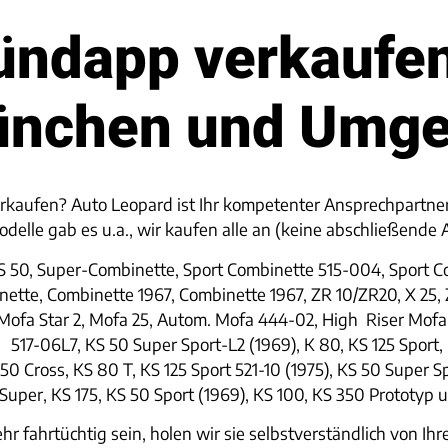
ündapp verkaufen
ünchen und Umg
erkaufen? Auto Leopard ist Ihr kompetenter Ansprechpartn
delle gab es u.a., wir kaufen alle an (keine abschließende 
KS 50, Super-Combinette, Sport Combinette 515-004, Sport 
ette, Combinette 1967, Combinette 1967, ZR 10/ZR20, X 25, ZL
Mofa Star 2, Mofa 25, Autom. Mofa 444-02, High Riser Mofa 
50 517-06L7, KS 50 Super Sport-L2 (1969), K 80, KS 125 Sport
50 Cross, KS 80 T, KS 125 Sport 521-10 (1975), KS 50 Super Sp
Super, KS 175, KS 50 Sport (1969), KS 100, KS 350 Prototyp 
hr fahrtüchtig sein, holen wir sie selbstverständlich von I