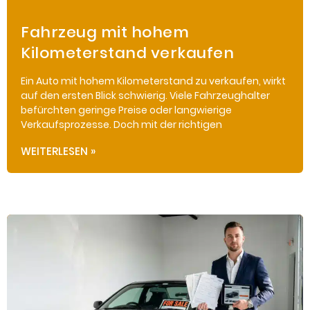
Fahrzeug mit hohem
Kilometerstand verkaufen
Ein Auto mit hohem Kilometerstand zu verkaufen, wirkt
auf den ersten Blick schwierig. Viele Fahrzeughalter
befürchten geringe Preise oder langwierige
Verkaufsprozesse. Doch mit der richtigen
WEITERLESEN »