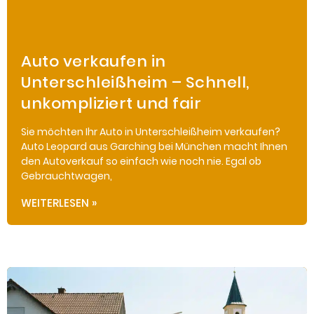
Auto verkaufen in
Unterschleißheim – Schnell,
unkompliziert und fair
Sie möchten Ihr Auto in Unterschleißheim verkaufen?
Auto Leopard aus Garching bei München macht Ihnen
den Autoverkauf so einfach wie noch nie. Egal ob
Gebrauchtwagen,
WEITERLESEN »