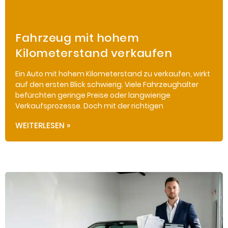
Fahrzeug mit hohem
Kilometerstand verkaufen
Ein Auto mit hohem Kilometerstand zu verkaufen, wirkt
auf den ersten Blick schwierig. Viele Fahrzeughalter
befürchten geringe Preise oder langwierige
Verkaufsprozesse. Doch mit der richtigen
WEITERLESEN »