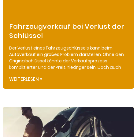
Fahrzeugverkauf bei Verlust der
Schlüssel
Der Verlust eines Fahrzeugschlüssels kann beim
Autoverkauf ein großes Problem darstellen. Ohne den
Originalschlüssel könnte der Verkaufsprozess
komplizierter und der Preis niedriger sein. Doch auch
WEITERLESEN »