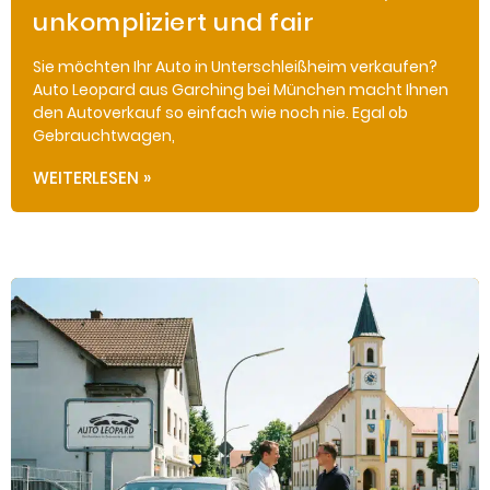
unkompliziert und fair
Sie möchten Ihr Auto in Unterschleißheim verkaufen?
Auto Leopard aus Garching bei München macht Ihnen
den Autoverkauf so einfach wie noch nie. Egal ob
Gebrauchtwagen,
WEITERLESEN »