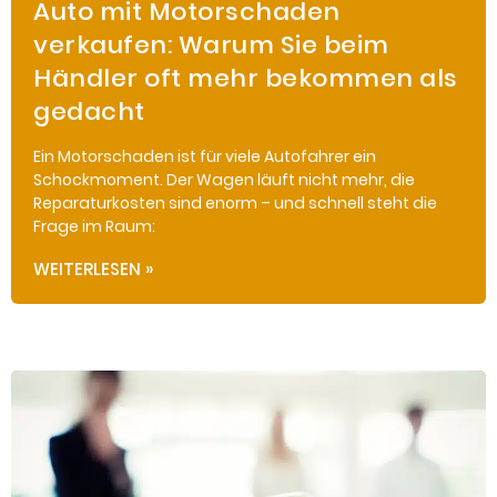
Auto mit Motorschaden
verkaufen: Warum Sie beim
Händler oft mehr bekommen als
gedacht
Ein Motorschaden ist für viele Autofahrer ein
Schockmoment. Der Wagen läuft nicht mehr, die
Reparaturkosten sind enorm – und schnell steht die
Frage im Raum:
WEITERLESEN »