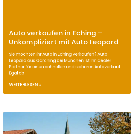
Auto verkaufen in Eching –
Unkompliziert mit Auto Leopard
Sie möchten Ihr Auto in Eching verkaufen? Auto
Leopard aus Garching bei München ist Ihr idealer
Partner für einen schnellen und sicheren Autoverkauf.
Egal ob
WEITERLESEN »